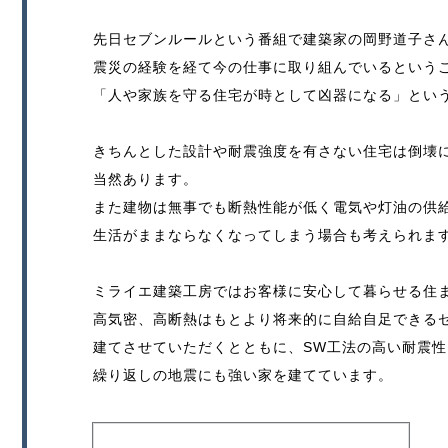
先日セブンルールという番組で建築家の岡野道子さ
震災の経験を経て今の仕事に取り組んでいるという
「人や家族を守る住宅が時として凶器になる」とい
きちんとした設計や耐震強度を有さない住宅は倒壊
当然あります。
また建物は無事でも断熱性能が低く電気や灯油の供
生活がままならなくなってしまう場合も考えられま
ミライエ建築工房ではお客様に安心して暮らせる住
高気密、高断熱はもとより将来的に自給自足できる
建てさせていただくとともに、SW工法の高い耐震
繰り返しの地震にも強い家を建てています。