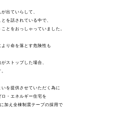
んが出ていらして、
ことを話されている中で、
うことをおっしゃっていました。
により命を落とす危険性も
給がストップした場合、
す。
まいを提供させていただく為に
ゼロ・エネルギー住宅を
性に加え全棟制震テープの採用で