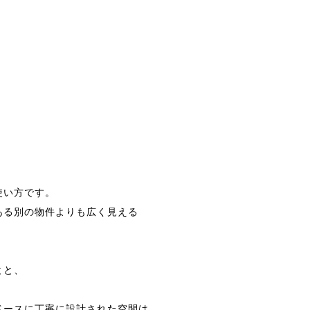
使い方です。
ある別の物件よりも広く見える
とと、
ベースに丁寧に設計された空間は