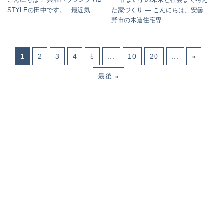
STYLEの田中です。 最近気…
た家づくり ― こんにちは。安曇
野市の木造住宅専…
1
2
3
4
5
...
10
20
...
»
最後 »