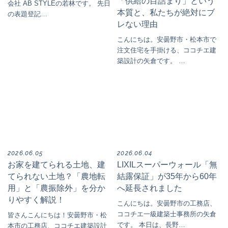
「供給の目詰まり」という
会社 AB STYLEの若林です。 先日
本質と、私たちが絶対にブ
の表題登記…
レない理由
こんにちは。安曇野市・松本市で
注文住宅を手掛ける、ココチエ建
築設計の矢倉です。 …
2026.06.05
2026.06.04
お家を建てられる土地、建
LIXILスーパーウォール「無
てられない土地？「農地転
結露保証」が35年から60年
用」と「農振除外」を分か
へ延長されました
りやすく解説！
こんにちは。安曇野市の工務店、
ココチエ一級建築士事務所の矢倉
皆さんこんにちは！安曇野市・松
です。 本日は、長野…
本市の工務店、ココチエ建築設計