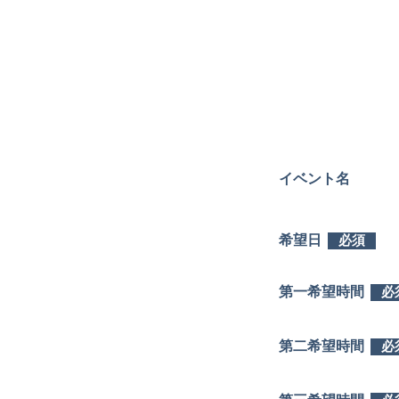
イベント名
希望日
必須
第一希望時間
必
第二希望時間
必