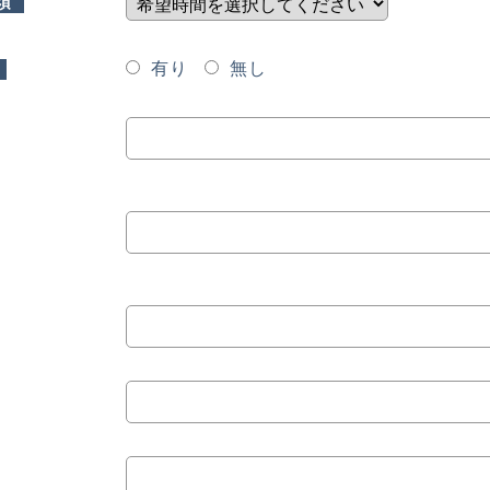
須
有り
無し
）
）