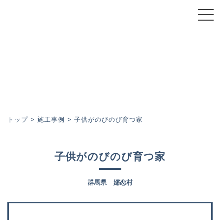
トップページ
スーパーウォール会について
スーパーウォール工法
施工事例
トップ
>
施工事例
>
子供がのびのび育つ家
イベント
子供がのびのび育つ家
コラム
群馬県 嬬恋村