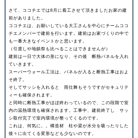
さて、ココチエでは8月に着工させて頂きましたお家の建
前がありました。
ココチエは、お願いしている大工さんを中心にチームココ
チエメンバーで建前を行います。建前はお家づくりの中で
も一番大きなイベントかと思います。
（引渡しや地鎮祭も比べることはできませんが）
建前は一日で大体の形になり、その後 断熱パネルを入れ
ていきます。
スーパーウォール工法は、パネルが入ると断熱工事はおよ
そ終了。
そしてサッシを入れると 雨仕舞もそうですがセキュリテ
ィーも確保されます。
と同時に断熱工事がほぼ終わっているので、この段階で室
内の温熱環境も確保されます。工事中、建前終了し サッ
シ取付完了で室内環境が整ってくるのです。
これは、何気に。。構造材 柱や梁が水分を吸ったりした
後々に出てくる変形なども少ないのです。