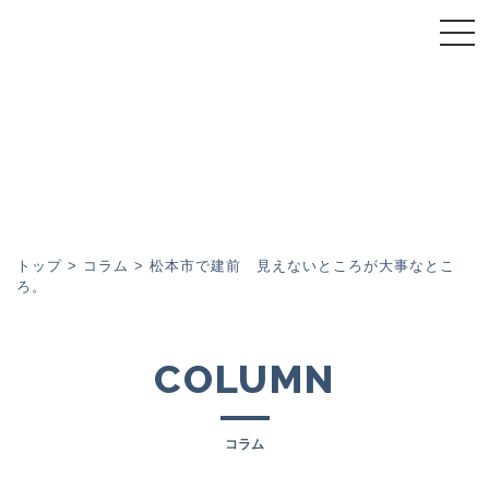
トップページ
スーパーウォール会について
スーパーウォール工法
施工事例
トップ
>
コラム
>
松本市で建前 見えないところが大事なとこ
ろ。
イベント
COLUMN
コラム
コラム