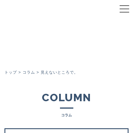
トップページ
スーパーウォール会について
スーパーウォール工法
施工事例
トップ
>
コラム
>
見えないところで。
イベント
COLUMN
コラム
コラム