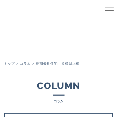
トップページ
スーパーウォール会について
スーパーウォール工法
施工事例
トップ
>
コラム
>
長期優良住宅 Ｋ様邸上棟
イベント
COLUMN
コラム
コラム