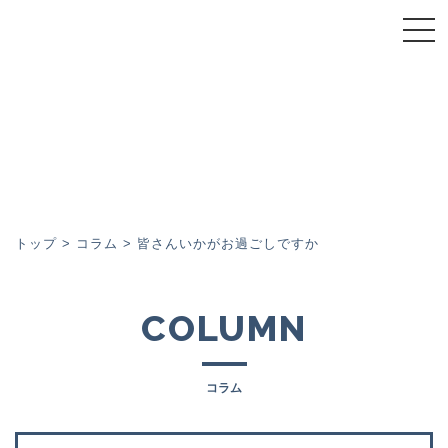
トップページ
スーパーウォール会について
スーパーウォール工法
施工事例
トップ
>
コラム
>
皆さんいかがお過ごしですか
イベント
COLUMN
コラム
コラム